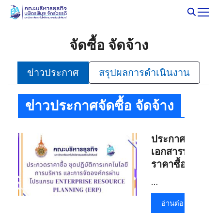
Skip
to
Search
content
for:
จัดซื้อ จัดจ้าง
ข่าวประกาศ
สรุปผลการดำเนินงาน
ข่าวประกาศจัดซื้อ จัดจ้าง
ประกาศและร่า
เอกสารประกวด
ราคาซื้อ ชุด
ปฏิบัติการ
…
เทคโนโลยีการ
บริหาร และการ
อ่านต่อ
จัดองค์กรผ่าน