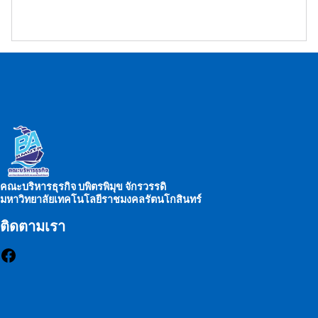
โปรแกรม
Enterprise
Resource
Planning
(ERP) แขวง
จักรวรรดิ เขต
สัมพันธวงศ์
กรุงเทพมหานค
จำนวน ๑ ชุด
ด้วยวิธีประกวด
คณะบริหารธุรกิจ บพิตรพิมุข จักรวรรดิ
ราคา
มหาวิทยาลัยเทคโนโลยีราชมงคลรัตนโกสินทร์
อิเล็กทรอนิกส์
ติดตามเรา
(e-bidding)
Facebook